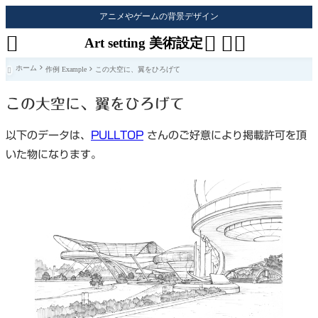
アニメやゲームの背景デザイン




Art setting 美術設定
ホーム
作例 Example
この大空に、翼をひろげて

この大空に、翼をひろげて
以下のデータは、
PULLTOP
さんのご好意により掲載許可を頂
いた物になります。